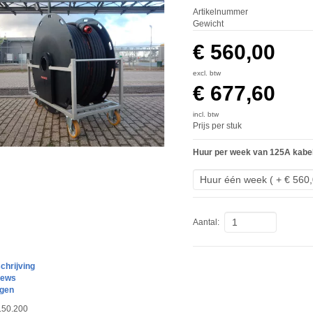
Artikelnummer
Gewicht
€ 560,00
excl. btw
€ 677,60
incl. btw
Prijs per stuk
Huur per week van 125A kabe
Aantal:
hrijving
iews
agen
0.50.200