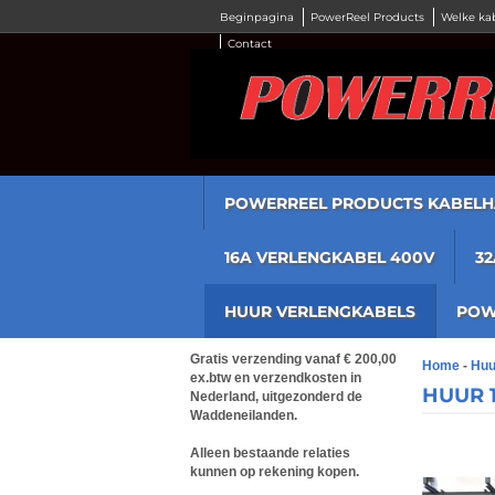
Beginpagina
PowerReel Products
Welke ka
Contact
POWERREEL PRODUCTS KABELH
16A VERLENGKABEL 400V
3
HUUR VERLENGKABELS
POW
​Gratis verzending vanaf € 200,00
Home
-
Huu
ex.btw en verzendkosten in
HUUR 
Nederland, uitgezonderd de
Waddeneilanden.
Alleen bestaande relaties
kunnen op rekening kopen.