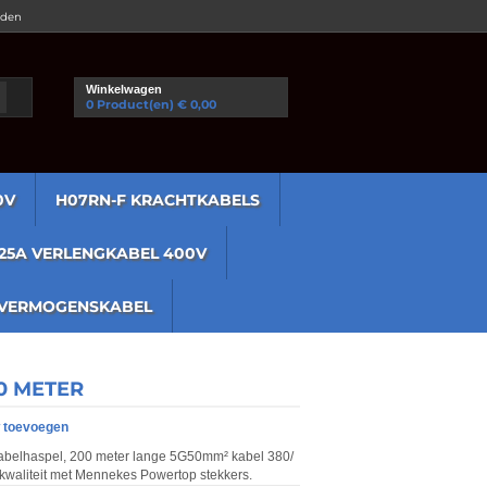
rden
Winkelwagen
0 Product(
en
) € 0,00
0V
H07RN-F KRACHTKABELS
125A VERLENGKABEL 400V
VERMOGENSKABEL
0 METER
 toevoegen
abelhaspel, 200 meter lange 5G50mm² kabel 380/
kwaliteit met Mennekes Powertop stekkers.