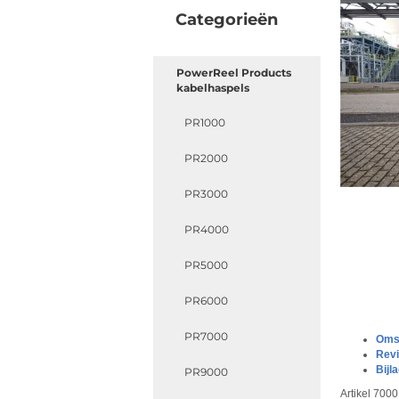
Categorieën
PowerReel Products
kabelhaspels
PR1000
PR2000
PR3000
PR4000
PR5000
PR6000
PR7000
Omsc
Rev
Bijl
PR9000
Artikel 700