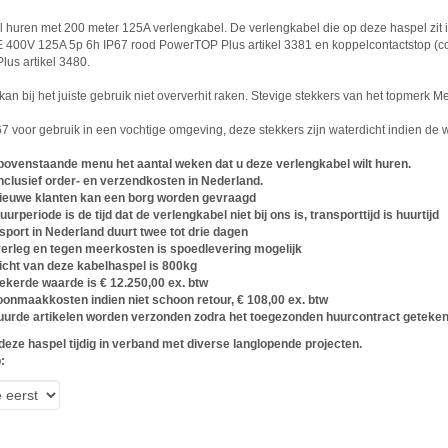
 huren met 200 meter 125A verlengkabel. De verlengkabel die op deze haspel z
 400V 125A 5p 6h IP67 rood PowerTOP Plus artikel 3381 en koppelcontactstop (c
us artikel 3480.
an bij het juiste gebruik niet oververhit raken. Stevige stekkers van het topmerk 
7 voor gebruik in een vochtige omgeving, deze stekkers zijn waterdicht indien de 
 bovenstaande menu het aantal weken dat u deze verlengkabel wilt huren.
 inclusief order- en verzendkosten in Nederland.
nieuwe klanten kan een borg worden gevraagd
uurperiode is de tijd dat de verlengkabel niet bij ons is, transporttijd is huurtijd
sport in Nederland duurt twee tot drie dagen
verleg en tegen meerkosten is spoedlevering mogelijk
cht van deze kabelhaspel is 800kg
ekerde waarde is € 12.250,00 ex. btw
onmaakkosten indien niet schoon retour, € 108,00 ex. btw
urde artikelen worden verzonden zodra het toegezonden huurcontract getekend
eze haspel tijdig in verband met diverse langlopende projecten.
: