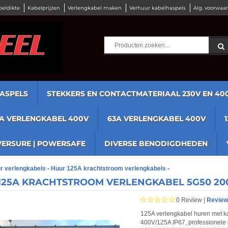
beldikte
Kabelprijzen
Verlengkabel maken
Verhuur kabelhaspels
Alg. voorwaa
ASPELS
STEKKERS EN CONTACTMATERIAAL 230V EN 40
2A VERLENGKABEL 400V
63A VERLENGKABEL 400V
ERSURE | POWERSAFE
DIVERSE BENODIGDHEDEN
r verlengkabels
-
Huur 125A krachtstroom verlengkabels
-
125A KRACHTSTROOM VERLENGKABEL 5G50 20
0
Review |
Review
125A verlengkabel huren met k
400V/125A IP67, professionele 