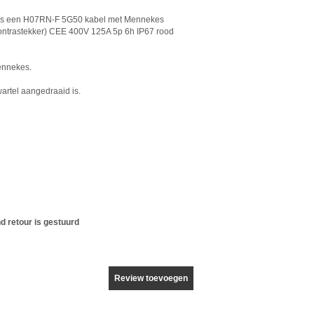
it is een H07RN-F 5G50 kabel met Mennekes
ontrastekker) CEE 400V 125A 5p 6h IP67 rood
Mennekes.
wartel aangedraaid is.
 retour is gestuurd
Review toevoegen