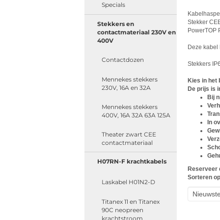
Specials
Kabelhaspel
Stekker CEE
Stekkers en
PowerTOP Pl
contactmateriaal 230V en
400V
Deze kabel k
Contactdozen
Stekkers IP6
Mennekes stekkers
Kies in het
230V, 16A en 32A
De prijs is
Bij 
Verh
Mennekes stekkers
Tran
400V, 16A 32A 63A 125A
In o
Gewi
Theater zwart CEE
Verz
contactmateriaal
Scho
Gehu
H07RN-F krachtkabels
Reserveer d
Sorteren op
Laskabel H01N2-D
Titanex 11 en Titanex
90C neopreen
krachtstroom