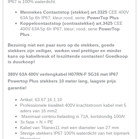
IP67 is 100% waterdicht.
Mennekes Contactstop (stekker) art.3325
CEE 400V
63A 5p 6h IP67, kleur;rood, serie;
PowerTop Plus
Koppelcontactstop (contrastekker) art.3425
CEE
400V 63A 5p 6h IP67, kleur; rood, serie
PowerTop
Plus
.
Bezuinig niet een paar euro op de stekkers, goede
stekkers zijn veiliger, werken veel prettiger en minder
kans op kabelbreuk of loszittende contacten! Goedkoop
is duurkoop!
380V 63A 400V verlengkabel H07RN-F 5G16 met IP67
Powertop Plus stekkers 10 meter lang, laagste prijs
garantie!
Artikel; 63.67.16.1.10
Professionele kwaliteit 400V krachtstroom kabel met 5
aders van 16 mm2.
Maximaal continu belasting is 71A, kortstondig 100A!
3x fase + N + PE
Kabel van Titanex11 met een diameter van 27 mm
Stevige stekkers IP67 100% waterdicht van het topmerk
Mennekes.