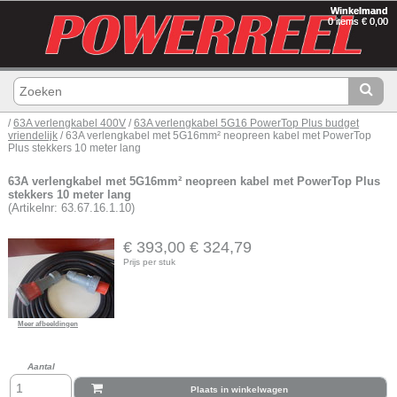
Winkelmand
0 items € 0,00
/
63A verlengkabel 400V
/
63A verlengkabel 5G16 PowerTop Plus budget
vriendelijk
/ 63A verlengkabel met 5G16mm² neopreen kabel met PowerTop
Plus stekkers 10 meter lang
63A verlengkabel met 5G16mm² neopreen kabel met PowerTop Plus
stekkers 10 meter lang
(Artikelnr: 63.67.16.1.10)
€ 393,00
€ 324,79
Prijs per stuk
Meer afbeeldingen
Aantal
Plaats in winkelwagen