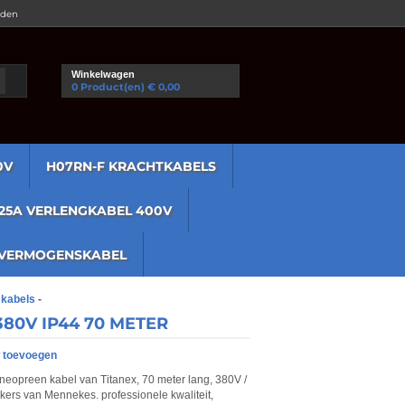
rden
Winkelwagen
0 Product(
en
) € 0,00
0V
H07RN-F KRACHTKABELS
125A VERLENGKABEL 400V
VERMOGENSKABEL
e kabels
-
80V IP44 70 METER
 toevoegen
eopreen kabel van Titanex, 70 meter lang, 380V /
ers van Mennekes. professionele kwaliteit,