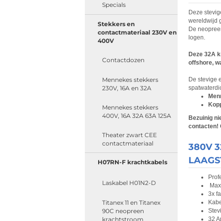
Specials
Deze stevig
wereldwijd 
Stekkers en
De neopreen
contactmateriaal 230V en
logen.
400V
Deze 32A kr
Contactdozen
offshore, w
Mennekes stekkers
De stevige 
230V, 16A en 32A
spatwaterdi
Menn
Kopp
Mennekes stekkers
400V, 16A 32A 63A 125A
Bezuinig ni
contacten!
Theater zwart CEE
contactmateriaal
380V 
LAAGS
H07RN-F krachtkabels
Prof
Laskabel H01N2-D
Maxi
3x f
Titanex 11 en Titanex
Kabe
90C neopreen
Stev
krachtstroom
32 A