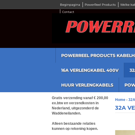
Beginpagina
PowerReel Products
Welke ka
Contact
POWERREEL PRODUCTS KABELH
16A VERLENGKABEL 400V
3
HUUR VERLENGKABELS
POW
​Gratis verzending vanaf € 200,00
Home
-
32A
ex.btw en verzendkosten in
32A V
Nederland, uitgezonderd de
Waddeneilanden.
Alleen bestaande relaties
kunnen op rekening kopen.