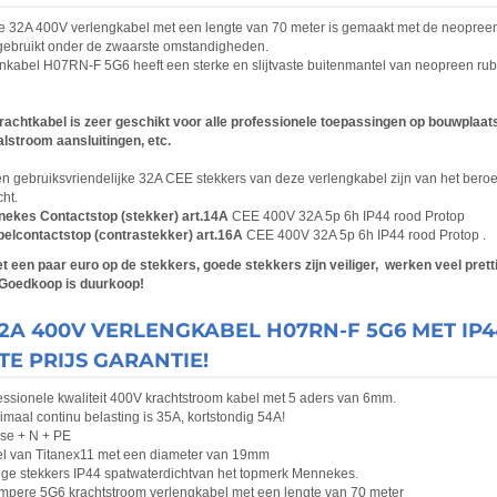
e 32A 400V verlengkabel met een lengte van 70 meter is gemaakt met de neopreen 
gebruikt onder de zwaarste omstandigheden.
kabel H07RN-F 5G6 heeft een sterke en slijtvaste buitenmantel van neopreen rubbe
achtkabel is zeer geschikt voor alle professionele toepassingen op bouwplaats
alstroom aansluitingen, etc.
en gebruiksvriendelijke 32A CEE stekkers van deze verlengkabel zijn van het ber
cht.
ekes Contactstop (stekker) art.14A
CEE 400V 32A 5p 6h IP44 rood Protop
elcontactstop (contrastekker) art.16A
CEE 400V 32A 5p 6h IP44 rood Protop .
et een paar euro op de stekkers, goede stekkers zijn veiliger, werken veel pret
 Goedkoop is duurkoop!
32A 400V VERLENGKABEL H07RN-F 5G6 MET IP4
TE PRIJS GARANTIE!
essionele kwaliteit 400V krachtstroom kabel met 5 aders van 6mm.
maal continu belasting is 35A, kortstondig 54A!
ase + N + PE
l van Titanex11 met een diameter van 19mm
ige stekkers IP44 spatwaterdichtvan het topmerk Mennekes.
mpere 5G6 krachtstroom verlengkabel met een lengte van 70 meter