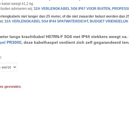
 kabel weegt 41,2 kg
 buiten adviseren wij;
32A VERLENGKABEL 5G6 IP67 VOOR BUITEN, PROFES
rlengkabels niet langer dan 25 meter, of die niet zwaarder belast worden dan 
el;
32A VERLENGKABEL 5G4 IP44 SPATWATERDICHT, BUDGET VRIENDELIJK​
eter lange krachtkabel H07RN-F 5G6 met IP44 stekkers weegt ca. 
pel PR3000
, deze kabelhaspel verdient zich zelf gegarandeerd ter
:
ws gevonden.