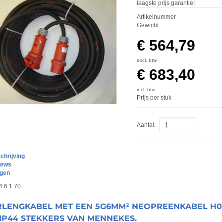
laagste prijs garantie!
Artikelnummer
Gewicht
€ 564,79
excl. btw
€ 683,40
incl. btw
Prijs per stuk
Aantal:
hrijving
iews
agen
44.6.1.70
RLENGKABEL MET EEN 5G6MM² NEOPREENKABEL H07
IP44 STEKKERS VAN MENNEKES.