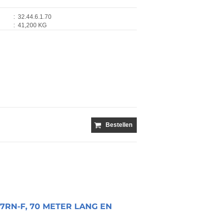
:
32.44.6.1.70
:
41,200 KG
Bestellen
RN-F, 70 METER LANG EN