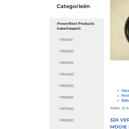
Categorieën
PowerReel Products
kabelhaspels
PR1000
PR2000
PR3000
PR4000
PR5000
Omsc
Rev
PR6000
Bijl
Artikel; 32.
PR7000
32A VE
PR9000
MOOIE 