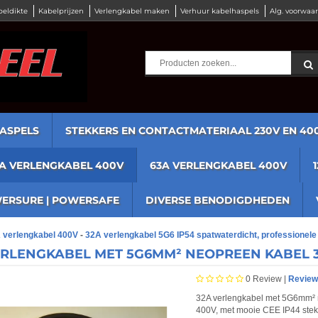
beldikte
Kabelprijzen
Verlengkabel maken
Verhuur kabelhaspels
Alg. voorwaa
ASPELS
STEKKERS EN CONTACTMATERIAAL 230V EN 40
2A VERLENGKABEL 400V
63A VERLENGKABEL 400V
ERSURE | POWERSAFE
DIVERSE BENODIGDHEDEN
 verlengkabel 400V
-
32A verlengkabel 5G6 IP54 spatwaterdicht, professionel
ERLENGKABEL MET 5G6MM² NEOPREEN KABEL 3
0
Review |
Review
32A verlengkabel met 5G6mm² n
400V, met mooie CEE IP44 stekk