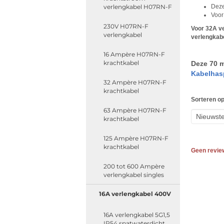
verlengkabel H07RN-F
Deze
Voor
230V H07RN-F
Voor 32A ve
verlengkabel
verlengkab
16 Ampère H07RN-F
krachtkabel
Deze 70 m
Kabelhas
32 Ampère H07RN-F
krachtkabel
Sorteren op
63 Ampère H07RN-F
krachtkabel
125 Ampère H07RN-F
krachtkabel
Geen revie
200 tot 600 Ampère
verlengkabel singles
16A verlengkabel 400V
16A verlengkabel 5G1,5
IP54 spatwaterdicht,