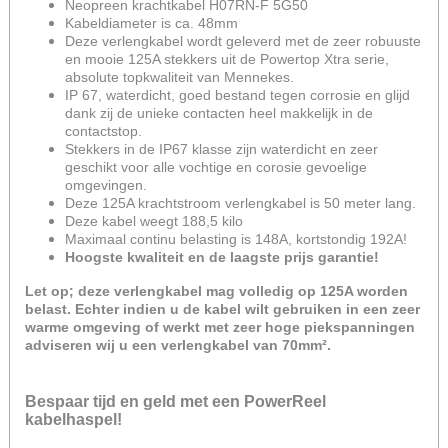
Neopreen krachtkabel H07RN-F 5G50
Kabeldiameter is ca. 48mm
Deze verlengkabel wordt geleverd met de zeer robuuste
en mooie 125A stekkers uit de Powertop Xtra serie,
absolute topkwaliteit van Mennekes.
IP 67, waterdicht, goed bestand tegen corrosie en glijd
dank zij de unieke contacten heel makkelijk in de
contactstop.
Stekkers in de IP67 klasse zijn waterdicht en zeer
geschikt voor alle vochtige en corosie gevoelige
omgevingen.
Deze 125A krachtstroom verlengkabel is 50 meter lang.
Deze kabel weegt 188,5 kilo
Maximaal continu belasting is 148A, kortstondig 192A!
Hoogste kwaliteit en de laagste prijs garantie!
Let op; deze verlengkabel mag volledig op 125A worden
belast. Echter indien u de kabel wilt gebruiken in een zeer
warme omgeving of werkt met zeer hoge piekspanningen
adviseren wij u een verlengkabel van 70mm².
Bespaar tijd en geld met een PowerReel
kabelhaspel!