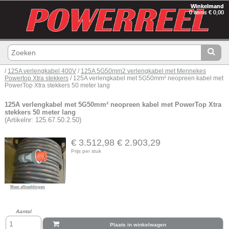
Winkelmand
0 items € 0,00
/
125A verlengkabel 400V
/
125A 5G50mm2 verlengkabel met Mennekes
Powertop Xtra stekkers
/ 125A verlengkabel met 5G50mm² neopreen kabel met
PowerTop Xtra stekkers 50 meter lang
125A verlengkabel met 5G50mm² neopreen kabel met PowerTop Xtra
stekkers 50 meter lang
(Artikelnr: 125.67.50.2.50)
€ 3.512,98
€ 2.903,29
Prijs per stuk
Meer afbeeldingen
Aantal
Plaats in winkelwagen