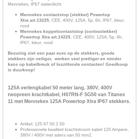
Mennekes, IP67 waterdicht.
Mennekes contactstop (stekker) Powertop
Xtra art.13225
, CEE, 400V, 125A, 5p, 6h, IP67, kleur;
rood
Mennekes koppelcontactstop (contrastekker)
Powertop Xtra art.14225
, CEE, 400V, 125A, 5p, 6h,
IP67, kleur; rood
Bezuinig niet een paar euro op de stekkers, goede
stekkers zijn veiliger, werken veel prettiger en minder
kans op kabelbreuk of loszittende contacten! Goedkoop
is duurkoop!
125A verlengkabel 50 meter lang, 380V, 400V
neopreen krachtkabel, H07RN-F 5G50 van Titanex
11 met Mennekes 125A Powertop Xtra IP67 stekkers.
Artikel; 125.67.50.2.50
Professionele kwaliteit krachtstroom kabel 125 Ampere,
380V / 400V met aders van 50 mm2.