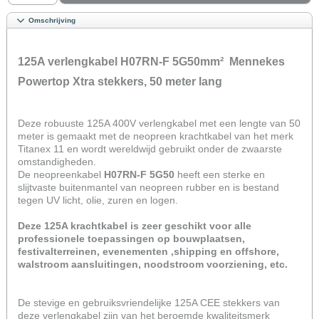
Omschrijving
125A verlengkabel H07RN-F 5G50mm² Mennekes
Powertop Xtra stekkers, 50
meter lang
Deze robuuste 125A 400V verlengkabel met een lengte van 50
meter is gemaakt met de neopreen krachtkabel van het merk
Titanex 11 en wordt wereldwijd gebruikt onder de zwaarste
omstandigheden.
De neopreenkabel
H07RN-F 5G50
heeft een sterke en
slijtvaste buitenmantel van neopreen rubber en is bestand
tegen UV licht, olie, zuren en logen.
Deze 125A krachtkabel is zeer geschikt voor alle
professionele toepassingen op bouwplaatsen,
festivalterreinen, evenementen ,shipping en offshore,
walstroom aansluitingen, noodstroom voorziening, etc.
De stevige en gebruiksvriendelijke 125A CEE stekkers van
deze verlengkabel zijn van het beroemde kwaliteitsmerk