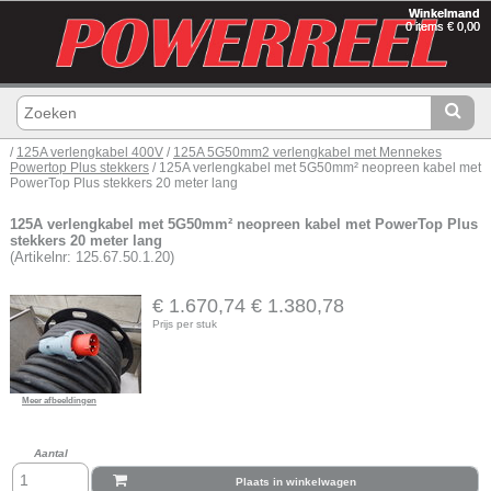
Winkelmand
0 items € 0,00
/
125A verlengkabel 400V
/
125A 5G50mm2 verlengkabel met Mennekes
Powertop Plus stekkers
/ 125A verlengkabel met 5G50mm² neopreen kabel met
PowerTop Plus stekkers 20 meter lang
125A verlengkabel met 5G50mm² neopreen kabel met PowerTop Plus
stekkers 20 meter lang
(Artikelnr: 125.67.50.1.20)
€ 1.670,74
€ 1.380,78
Prijs per stuk
Meer afbeeldingen
Aantal
Plaats in winkelwagen