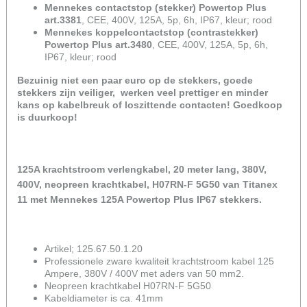
Mennekes contactstop (stekker) Powertop Plus
art.3381
, CEE, 400V, 125A, 5p, 6h, IP67, kleur; rood
Mennekes koppelcontactstop (contrastekker)
Powertop Plus art.3480
, CEE, 400V, 125A, 5p, 6h,
IP67, kleur; rood
Bezuinig niet een paar euro op de stekkers, goede
stekkers zijn veiliger, werken veel prettiger en minder
kans op kabelbreuk of loszittende contacten! Goedkoop
is duurkoop!
125A krachtstroom verlengkabel, 20 meter lang, 380V,
400V, neopreen krachtkabel, H07RN-F 5G50 van Titanex
11 met Mennekes 125A Powertop Plus IP67 stekkers.
Artikel; 125.67.50.1.20
Professionele zware kwaliteit krachtstroom kabel 125
Ampere, 380V / 400V met aders van 50 mm2.
Neopreen krachtkabel H07RN-F 5G50
Kabeldiameter is ca. 41mm