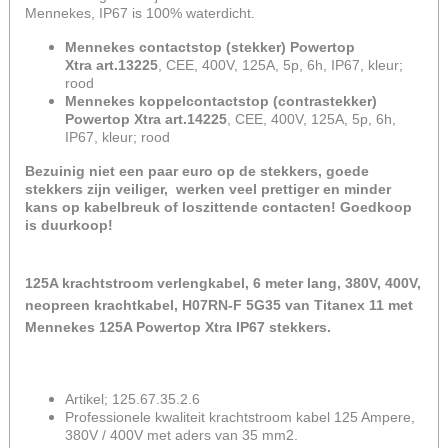
Mennekes, IP67 is 100% waterdicht.
Mennekes contactstop (stekker) Powertop
Xtra art.13225
, CEE, 400V, 125A, 5p, 6h, IP67, kleur;
rood
Mennekes koppelcontactstop (contrastekker)
Powertop Xtra art.14225
, CEE, 400V, 125A, 5p, 6h,
IP67, kleur; rood
Bezuinig niet een paar euro op de stekkers, goede
stekkers zijn veiliger, werken veel prettiger en minder
kans op kabelbreuk of loszittende contacten! Goedkoop
is duurkoop!
125A krachtstroom verlengkabel, 6 meter lang, 380V, 400V,
neopreen krachtkabel, H07RN-F 5G35 van Titanex 11 met
Mennekes 125A Powertop Xtra IP67 stekkers.
Artikel; 125.67.35.2.6
Professionele kwaliteit krachtstroom kabel 125 Ampere,
380V / 400V met aders van 35 mm2.