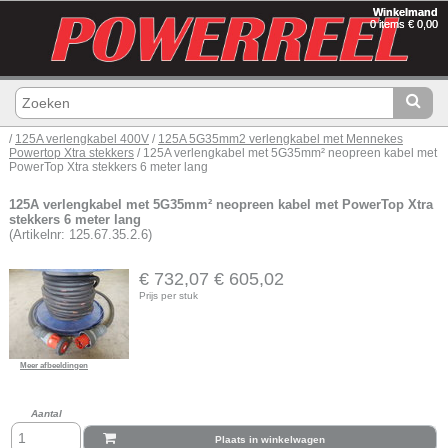
Winkelmand
0 items € 0,00
/
125A verlengkabel 400V
/
125A 5G35mm2 verlengkabel met Mennekes
Powertop Xtra stekkers
/ 125A verlengkabel met 5G35mm² neopreen kabel met
PowerTop Xtra stekkers 6 meter lang
125A verlengkabel met 5G35mm² neopreen kabel met PowerTop Xtra
stekkers 6 meter lang
(Artikelnr: 125.67.35.2.6)
€ 732,07
€ 605,02
Prijs per stuk
Meer afbeeldingen
Aantal
Plaats in winkelwagen