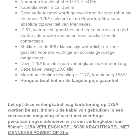
Neopreen krachtkabel H07RN-F 5G35
Kabeldiameter is ca. 36mm
Deze verlengkabel wordt geleverd met de zeer robuuste
en mooie 125A stekkers uit de Powertop Xtra serie,
absolute topkwaliteit van Mennekes.
IP 67, waterdicht, goed bestand tegen corrosie en glijd
dank zij de unieke contacten heel makkelijk in de
contactstop.
Stekkers in de IP67 klasse zijn waterdicht en zeer
geschikt voor alle vochtige en corosie gevoelige
omgevingen.
Deze 125A krachtstroom verlengkabel is 6 meter lang.
Deze kabel weegt 19,6 kilo
Maximaal continu belasting is 117A, kortstondig 158A!
Hoogste kwaliteit en de laagste prijs garantie!
Let op; deze verlengkabel mag kortstondig op 125A
worden belast. Indien u de kabel wilt gebruiken in een
zeer warme omgeving of werkt met zeer hoge
piekspanningen adviseren wij u een verlengkabel van
50mm²;
125A VERLENGKABEL 5G50 KRACHTKABEL MET
MENNEKES POWERTOP Xtra