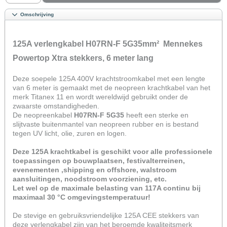
Omschrijving
125A verlengkabel H07RN-F 5G35mm² Mennekes
Powertop Xtra stekkers, 6 meter lang
Deze soepele 125A 400V krachtstroomkabel met een lengte
van 6 meter is gemaakt met de neopreen krachtkabel van het
merk Titanex 11 en wordt wereldwijd gebruikt onder de
zwaarste omstandigheden.
De neopreenkabel
H07RN-F 5G35
heeft een sterke en
slijtvaste buitenmantel van neopreen rubber en is bestand
tegen UV licht, olie, zuren en logen.
Deze 125A krachtkabel is geschikt voor alle professionele
toepassingen op bouwplaatsen, festivalterreinen,
evenementen ,shipping en offshore, walstroom
aansluitingen, noodstroom voorziening, etc.
Let wel op de maximale belasting van 117A continu bij
maximaal 30 °C​ omgevingstemperatuur!
De stevige en gebruiksvriendelijke 125A CEE stekkers van
deze verlengkabel zijn van het beroemde kwaliteitsmerk