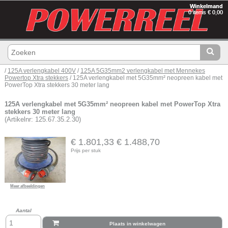
Winkelmand
0 items € 0,00
/
125A verlengkabel 400V
/
125A 5G35mm2 verlengkabel met Mennekes
Powertop Xtra stekkers
/ 125A verlengkabel met 5G35mm² neopreen kabel met
PowerTop Xtra stekkers 30 meter lang
125A verlengkabel met 5G35mm² neopreen kabel met PowerTop Xtra
stekkers 30 meter lang
(Artikelnr: 125.67.35.2.30)
€ 1.801,33
€ 1.488,70
Prijs per stuk
Meer afbeeldingen
Aantal
Plaats in winkelwagen