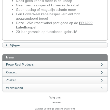
Nooit geen kabels meer in de knoop
Geen verdraaingen of kinken in de kabel
Geen opslag of magazijn schade meer
Een PowerReel kabelhaspel verdient zich
gegarandeerd terug!
Deze 125A krachtkabel past goed op de
PR 6000
kabelhaspel
20 jaar garantie op functioneel gebruik!
Bijlagen:
Menu
PowerReel Products
Contact
Zoeken
Winkelmand
Volg ons
Pinterest
Ga naar volledige website
|
Over ons