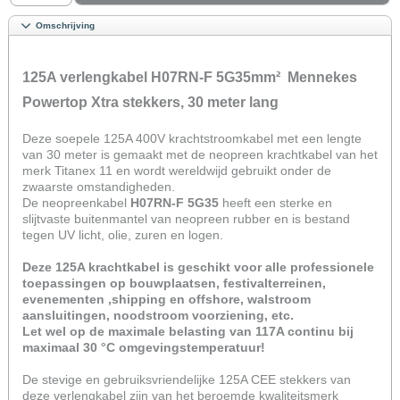
Omschrijving
125A verlengkabel H07RN-F 5G35mm² Mennekes
Powertop Xtra stekkers, 30 meter lang
Deze soepele 125A 400V krachtstroomkabel met een lengte
van 30 meter is gemaakt met de neopreen krachtkabel van het
merk Titanex 11 en wordt wereldwijd gebruikt onder de
zwaarste omstandigheden.
De neopreenkabel
H07RN-F 5G35
heeft een sterke en
slijtvaste buitenmantel van neopreen rubber en is bestand
tegen UV licht, olie, zuren en logen.
Deze 125A krachtkabel is geschikt voor alle professionele
toepassingen op bouwplaatsen, festivalterreinen,
evenementen ,shipping en offshore, walstroom
aansluitingen, noodstroom voorziening, etc.
Let wel op de maximale belasting van 117A continu bij
maximaal 30 °C​ omgevingstemperatuur!
De stevige en gebruiksvriendelijke 125A CEE stekkers van
deze verlengkabel zijn van het beroemde kwaliteitsmerk