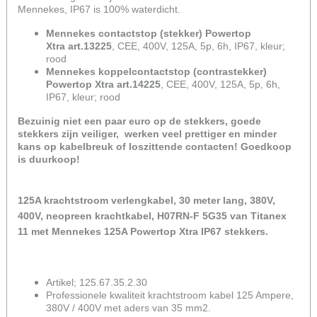
Mennekes, IP67 is 100% waterdicht.
Mennekes contactstop (stekker) Powertop
Xtra art.13225
, CEE, 400V, 125A, 5p, 6h, IP67, kleur;
rood
Mennekes koppelcontactstop (contrastekker)
Powertop Xtra art.14225
, CEE, 400V, 125A, 5p, 6h,
IP67, kleur; rood
Bezuinig niet een paar euro op de stekkers, goede
stekkers zijn veiliger, werken veel prettiger en minder
kans op kabelbreuk of loszittende contacten! Goedkoop
is duurkoop!
125A krachtstroom verlengkabel, 30 meter lang, 380V,
400V, neopreen krachtkabel, H07RN-F 5G35 van Titanex
11 met Mennekes 125A Powertop Xtra IP67 stekkers.
Artikel; 125.67.35.2.30
Professionele kwaliteit krachtstroom kabel 125 Ampere,
380V / 400V met aders van 35 mm2.