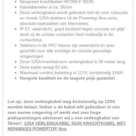
Neopreen krachtkabel H07RN-F 5G35
Kabeldiameter is ca. 36mm
Deze verlengkabel wordt geleverd met de zeer robuuste
en mooie 125A stekkers uit de Powertop Xtra serie,
absolute topkwaliteit van Mennekes.
IP 67, waterdicht, goed bestand tegen corrosie en glijd
dank zij de unieke contacten heel makkelijk in de
contactstop.
Stekkers in de IP67 klasse zijn waterdicht en zeer
geschikt voor alle vochtige en corosie gevoelige
omgevingen.
Deze 125A krachtstroom verlengkabel is 30 meter lang.
Deze kabel weegt 82 kilo
Maximaal continu belasting is 117A, kortstondig 158A!
Hoogste kwaliteit en de laagste prijs garantie!
Let op; deze verlengkabel mag kortstondig op 125A
worden belast. Indien u de kabel wilt gebruiken in een
zeer warme omgeving of werkt met zeer hoge
piekspanningen adviseren wij u een verlengkabel van
50mm²;
125A VERLENGKABEL 5G50 KRACHTKABEL MET
MENNEKES POWERTOP Xtra